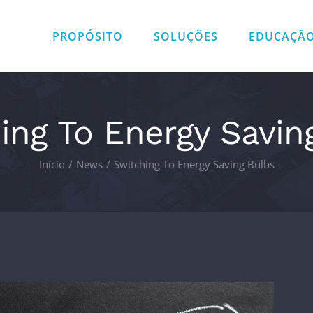
PROPÓSITO
SOLUÇÕES
EDUCAÇÃ
ing To Energy Savin
Início
/
News
/
Switching To Energy Saving Bulbs