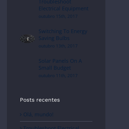
Troubleshoot
Electrical Equipment
outubro 15th, 2017
Switching To Energy
Saving Bulbs
outubro 13th, 2017
Solar Panels On A
Small Budget
outubro 11th, 2017
Posts recentes
Olá, mundo!
Troubleshoot Electrical