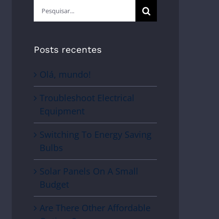
Buscar
resultados
para:
Posts recentes
Olá, mundo!
Troubleshoot Electrical
Equipment
Switching To Energy Saving
Bulbs
Solar Panels On A Small
Budget
Are There Other Affordable