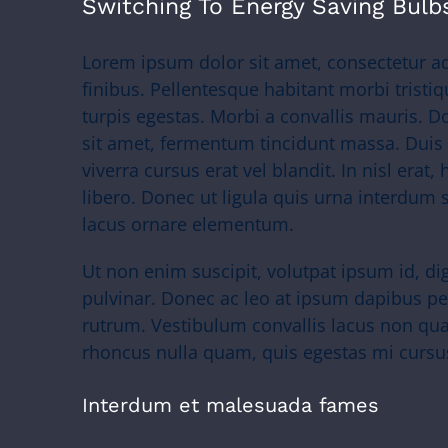
Switching To Energy Saving Bulb
Lorem ipsum dolor sit amet, consectetur adi
finibus. Pellentesque habitant morbi trist
turpis egestas. Morbi a convallis mauris. 
sit amet, fermentum tincidunt massa. Duis 
viverra cursus erat vel blandit. In nisl erat
libero. Donec ut ligula quis urna interdum s
lacus ornare elementum.
Ut non enim suscipit, volutpat ipsum id, di
pulvinar. Donec ac leo at ipsum dapibus p
rutrum. Vestibulum convallis lacus non qu
rhoncus nulla quam, quis egestas mi cursu
Interdum et malesuada fames