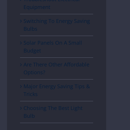
Equipment
Switching To Energy Saving
Bulbs
Solar Panels On A Small
Budget
Are There Other Affordable
Options?
Major Energy Saving Tips &
Tricks
Choosing The Best Light
Bulb