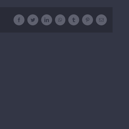
Facebook
Twitter
LinkedIn
WhatsApp
Tumblr
Pinterest
E-
mail