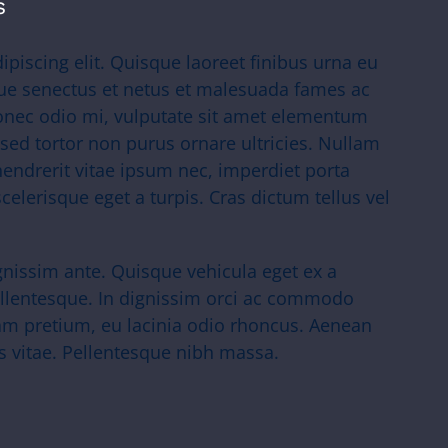
s
piscing elit. Quisque laoreet finibus urna eu
ique senectus et netus et malesuada fames ac
Donec odio mi, vulputate sit amet elementum
sed tortor non purus ornare ultricies. Nullam
, hendrerit vitae ipsum nec, imperdiet porta
celerisque eget a turpis. Cras dictum tellus vel
gnissim ante. Quisque vehicula eget ex a
ellentesque. In dignissim orci ac commodo
am pretium, eu lacinia odio rhoncus. Aenean
s vitae. Pellentesque nibh massa.