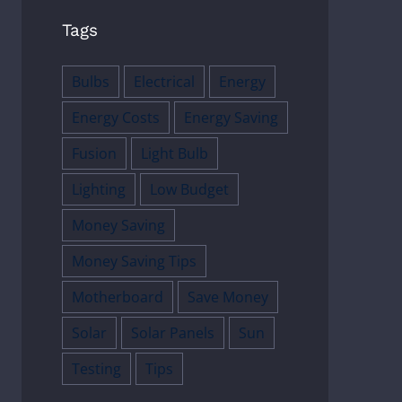
Tags
Bulbs
Electrical
Energy
Energy Costs
Energy Saving
Fusion
Light Bulb
Lighting
Low Budget
Money Saving
Money Saving Tips
Motherboard
Save Money
Solar
Solar Panels
Sun
Testing
Tips