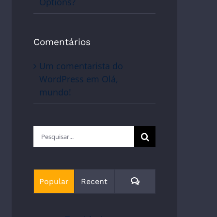
Options?
Comentários
Um comentarista do
WordPress
em
Olá,
mundo!
Buscar
resultados
para:
Comments
Popular
Recent